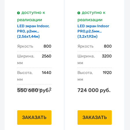
доступно к
доступно к
реализации
реализации
LED экран Indoor,
LED экран Indoor
PRO, p2мм
PRO,p2,5мм
(2,56х1,44м)
(3,2х1,92м)
Яркость
800
Яркость
800
Ширина,
2560
Ширина,
3200
мм
мм
Высота,
1440
Высота,
1920
мм
мм
Шаг пикселя
2
550 680 руб.
724 000 руб.
ЗАКАЗАТЬ
ЗАКАЗАТЬ