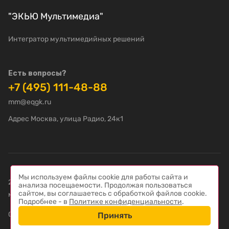
"ЭКЬЮ Мультимедиа"
Интегратор мультимедийных решений
Есть вопросы?
+7 (495) 111-48-88
mm@eqgk.ru
Адрес Москва, улица Радио, 24к1
Мы используем файлы cookie для работы сайта и
2022-2026 © "ЭКЬЮ Мультимедиа" – Интегратор
анализа посещаемости. Продолжая пользоваться
сайтом, вы соглашаетесь с обработкой файлов cookie.
мультимедийных решений
Подробнее - в
Политике конфиденциальности
.
Создание сайта — компания «
Пиксель Плюс
»
Принять