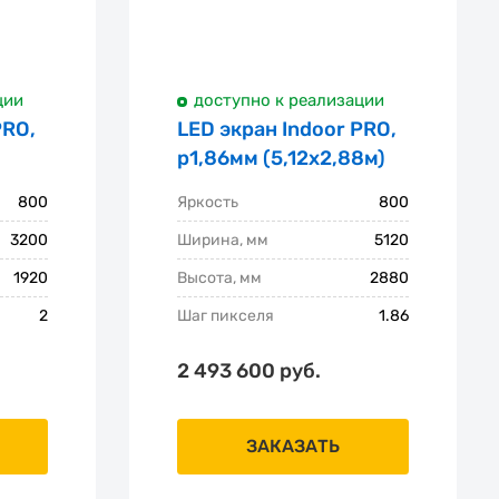
ции
доступно к реализации
PRO,
LED экран Indoor PRO,
p1,86мм (5,12х2,88м)
800
Яркость
800
3200
Ширина, мм
5120
1920
Высота, мм
2880
2
Шаг пикселя
1.86
2 493 600 руб.
ЗАКАЗАТЬ