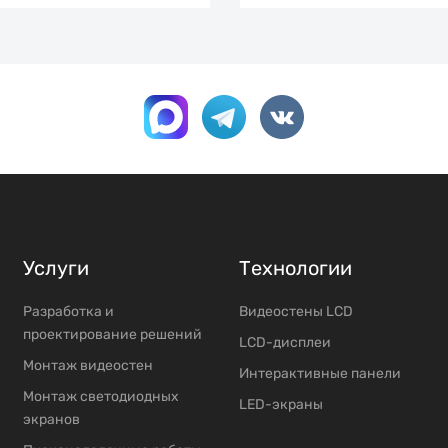
Услуги
Технологии
Разработка и
Видеостены LCD
проектирование решений
LCD-дисплеи
Mонтаж видеостен
Интерактивные панели
Moнтаж светодиодных
LED-экраны
экранов