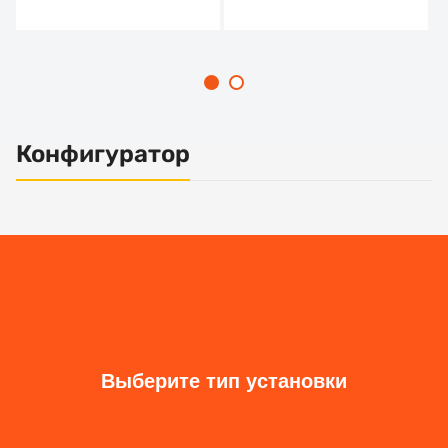
Конфигуратор
Основные характеристики
Установка
Тип решения
Размер ширина, мм
Размер высота, мм
Шаг пикселя, мм
Монтаж
Применение