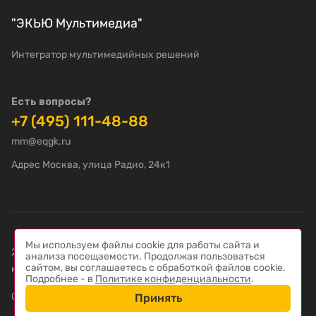
"ЭКЬЮ Мультимедиа"
Интегратор мультимедийных решений
Есть вопросы?
+7 (495) 111-48-88
mm@eqgk.ru
Адрес Москва, улица Радио, 24к1
Мы используем файлы cookie для работы сайта и
2022-2026 © "ЭКЬЮ Мультимедиа" – Интегратор
анализа посещаемости. Продолжая пользоваться
сайтом, вы соглашаетесь с обработкой файлов cookie.
мультимедийных решений
Подробнее - в
Политике конфиденциальности
.
Создание сайта — компания «
Пиксель Плюс
»
Принять