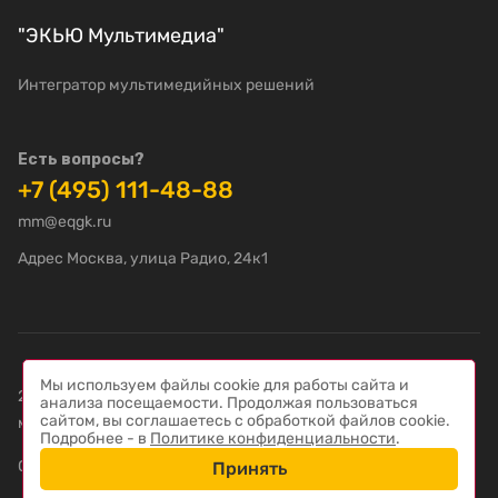
"ЭКЬЮ Мультимедиа"
Интегратор мультимедийных решений
Есть вопросы?
+7 (495) 111-48-88
mm@eqgk.ru
Адрес Москва, улица Радио, 24к1
Мы используем файлы cookie для работы сайта и
2022-2026 © "ЭКЬЮ Мультимедиа" – Интегратор
анализа посещаемости. Продолжая пользоваться
сайтом, вы соглашаетесь с обработкой файлов cookie.
мультимедийных решений
Подробнее - в
Политике конфиденциальности
.
Создание сайта — компания «
Пиксель Плюс
»
Принять