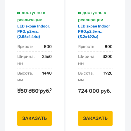
доступно к
доступно к
реализации
реализации
LED экран Indoor,
LED экран Indoor
PRO, p2мм
PRO,p2,5мм
(2,56х1,44м)
(3,2х1,92м)
Яркость
800
Яркость
800
Ширина,
2560
Ширина,
3200
мм
мм
Высота,
1440
Высота,
1920
мм
мм
Шаг пикселя
2
550 680 руб.
724 000 руб.
ЗАКАЗАТЬ
ЗАКАЗАТЬ