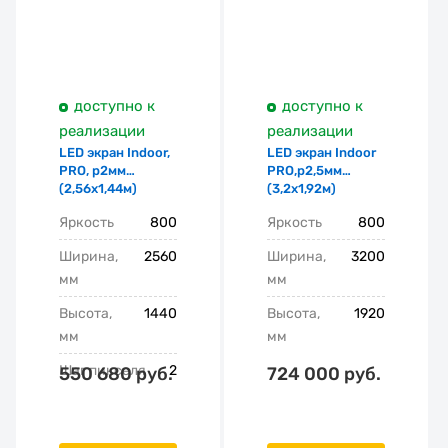
доступно к
доступно к
реализации
реализации
LED экран Indoor,
LED экран Indoor
PRO, p2мм
PRO,p2,5мм
(2,56х1,44м)
(3,2х1,92м)
Яркость
800
Яркость
800
Ширина,
2560
Ширина,
3200
мм
мм
Высота,
1440
Высота,
1920
мм
мм
Шаг пикселя
2
550 680 руб.
724 000 руб.