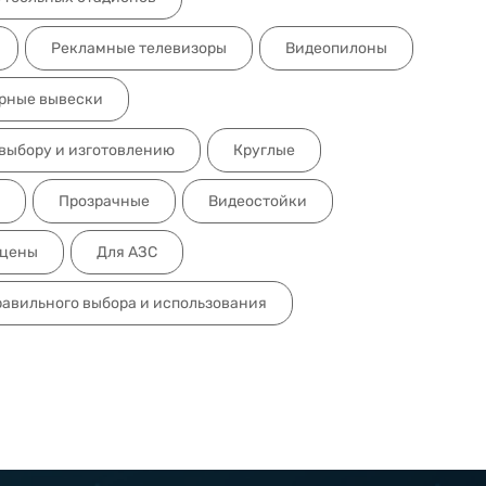
Рекламные телевизоры
Видеопилоны
рные вывески
 выбору и изготовлению
Круглые
Прозрачные
Видеостойки
сцены
Для АЗС
равильного выбора и использования