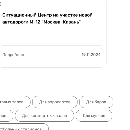
Ситуационный Центр на участке новой
Осна
автодороги М-12 “Москва-Казань”
«Шко
Подробнее
19.11.2024
Подр
товых залов
Для аэропортов
Для баров
лов
Для концертных залов
Для музеев
утбольных стадионов