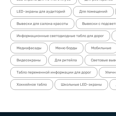
LED-экраны для аудиторий
Для помещений
Вывески для салона красоты
Вывески с подсвет
Информационные светодиодные табло для дорог
Медиафасады
Меню борды
Мобильные
Видеоэкраны
Для ритейла
Световые выв
Табло переменной информации для дорог
Улич
Хоккейное табло
Школьные LED-экраны