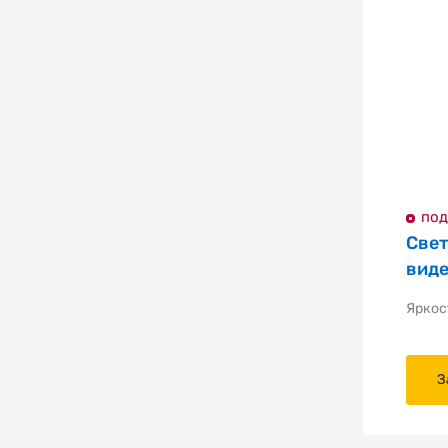
под
Све
виде
Яркос
Основные характеристики
Установка
З
Тип решения
Размер ширина, мм
Размер высота, мм