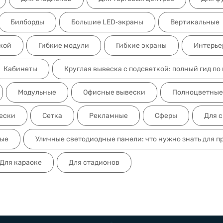
Билборды
Большие LED‑экраны
Вертикальные
кой
Гибкие модули
Гибкие экраны
Интерье
Кабинеты
Круглая вывеска с подсветкой: полный гид по
Модульные
Офисные вывески
Полноцветные
ески
Сетка
Рекламные
Сферы
Для 
ные
Уличные светодиодные панели: что нужно знать для п
Для караоке
Для стадионов