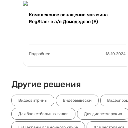
Комплексное оснащение магазина
RegStaer в а/п Домодедово (E)
Подробнее
18.10.2024
Другие решения
Видеовитрины
Видеовывески
Видеопро
Для баскетбольных залов
Для диспетчерских
LED экраны для ночного клуба
Для ресторанов