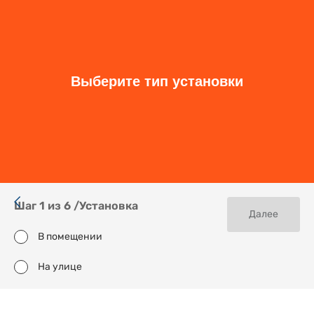
Размер высота, мм
Шаг пикселя, мм
Монтаж
Применение
Шаг
1
из
6
/
Установка
Далее
В помещении
На улице