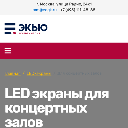
г. Москва, улица Радио, 24к1
mm@eqgk.ru
+7 (495) 111-48-88
Главная
LED-экраны
Для концертных залов
LED экраны для
концертных
залов