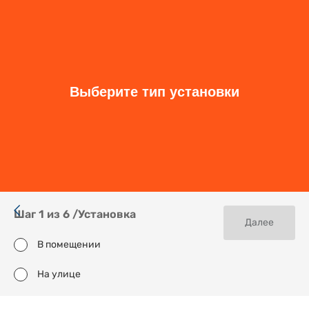
Размер ширина, мм
Размер высота, мм
Шаг пикселя, мм
Монтаж
Применение
Шаг
1
из
6
/
Установка
Далее
В помещении
На улице