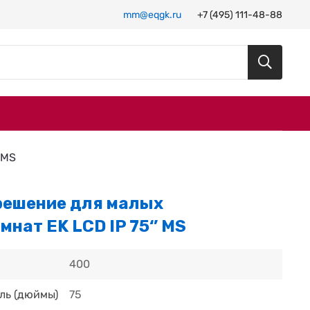
mm@eqgk.ru
+7 (495) 111-48-88
 MS
решение для малых
нат EK LCD IP 75‘’ MS
400
ль (дюймы)
75