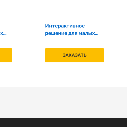
Интерактивное
ых
решение для малых
мнат
переговорных комнат
PRO LCD IP 75‘’ MS
ЗАКАЗАТЬ