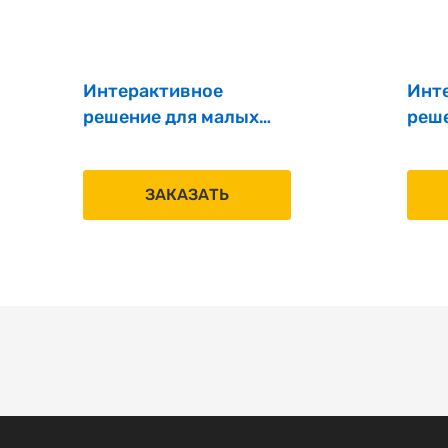
Интерактивное
Инт
решение для малых
реш
переговорных комнат
пер
EK LCD IP 65‘’ MS
ST L
ЗАКАЗАТЬ