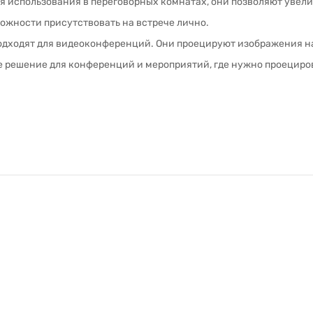
 использования в переговорных комнатах, они позволяют увели
ожности присутствовать на встрече лично.
одходят для видеоконференций. Они проецируют изображения на
е решение для конференций и мероприятий, где нужно проецир