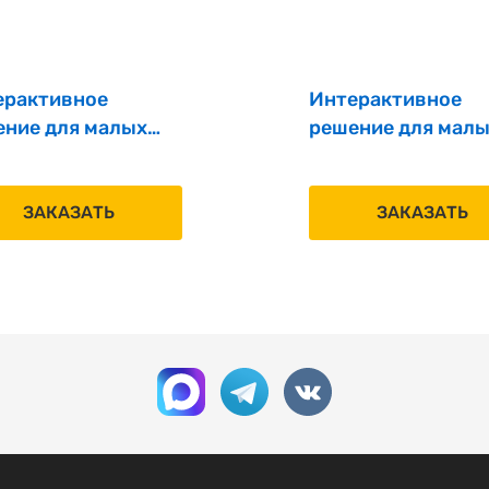
ерактивное
Интерактивное
ение для малых
решение для мал
еговорных комнат
переговорных ко
CD IP 75‘’ MS
EK LCD IP 75‘’ MS
ЗАКАЗАТЬ
ЗАКАЗАТЬ