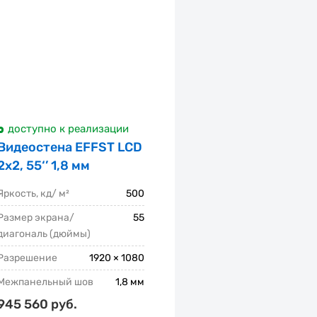
доступно к реализации
Видеостена EFFST LCD
2x2, 55‘’ 1,8 мм
Яркость, кд/ м²
500
Размер экрана/
55
диагональ (дюймы)
Разрешение
1920 × 1080
Межпанельный шов
1,8 мм
945 560 руб.