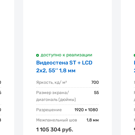
доступно к реализации
Видеостена ST + LCD
2x2, 55‘’ 1,8 мм
0
Яркость, кд/ м²
700
5
Размер экрана/
55
диагональ (дюймы)
0
Разрешение
1920 × 1080
8
Межпанельный шов
1,8 мм
1 105 304 руб.