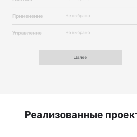
Асинхронное
Не выбрано
Применение
Не выбрано
Управление
Далее
Реализованные проек