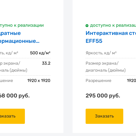
тупно к реализации
доступно к реализа
дратные
Интерактивная ст
ормационные
EFF55
плеи
ь, кд/ м²
500 кд/м²
Яркость, кд/ м²
р экрана/
33.2
Размер экрана/
наль (дюймы)
диагональ (дюймы)
ешение
1920 x 1920
Разрешение
192
68 000 руб.
295 000 руб.
аказать
Заказать