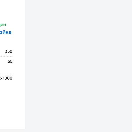
ции
ойка
350
55
0x1080