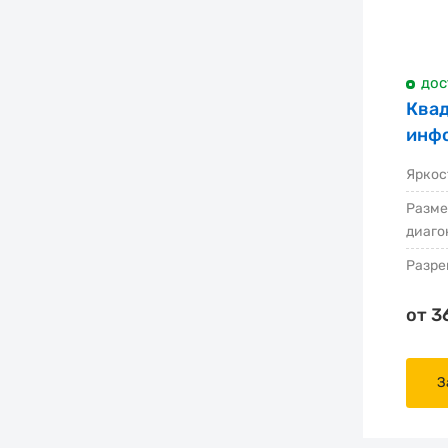
дос
Ква
инф
дис
Яркост
Разме
диаго
Разр
от 3
Основные характеристики
Установка
З
Тип решения
Размер ширина, мм
Размер высота, мм