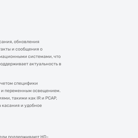
сания, обновления
такты и сообщения о
мационными системами, что
оддерживает актуальность в
 учетом специфики
ю и переменным освещением.
ми, такими как IR и PCAP,
а касания и удобное
нели поддерживают HD-